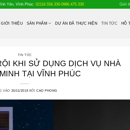
Vĩnh Yên, Vĩnh Phúc:
02116.556.330-0986.475.330
Giới t
GIỚI THIỆU
SẢN PHẨM
DỰ ÁN ĐÃ THỰC HIỆN
TIN TỨC
HỖ 
TIN TỨC
ỘI KHI SỬ DỤNG DỊCH VỤ NHÀ
MINH TẠI VĨNH PHÚC
G VÀO
20/11/2018
BỞI
CAO PHONG