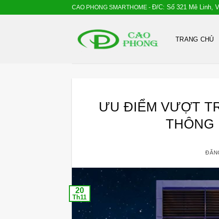
Bỏ
Đ/C: Số 321 Mê Linh, 
CAO PHONG SMARTHOME -
qua
nội
TRANG CHỦ
dung
ƯU ĐIỂM VƯỢT TR
THÔNG 
ĐĂN
20
Th11