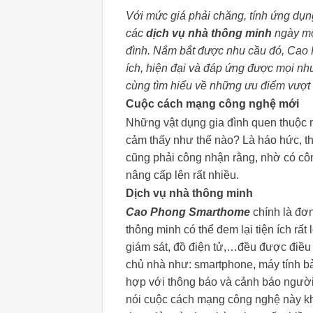
Với mức giá phải chăng, tính ứng dụn
các
dịch vụ nhà thông minh
ngày một
đình. Nắm bắt được nhu cầu đó, Cao 
ích, hiện đại và đáp ứng được mọi n
cùng tìm hiểu về những ưu điểm vượt
Cuộc cách mạng công nghệ mới
Những vật dụng gia đình quen thuộc 
cảm thấy như thế nào? Là háo hức, thí
cũng phải công nhận rằng, nhờ có cô
nâng cấp lên rất nhiều.
Dịch vụ nhà thông minh
Cao Phong Smarthome
chính là đơn
thông minh có thể đem lại tiện ích rấ
giám sát, đồ điện tử,…đều được điều 
chủ nhà như: smartphone, máy tính b
hợp với thông báo và cảnh báo người d
nói cuộc cách mạng công nghệ này kh