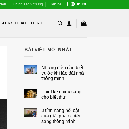
hiệu
Chính sách chung
Liên hệ
TRỢ KỸ THUẬT
LIÊN HỆ
BÀI VIẾT MỚI NHẤT
Những điều cần biết
trước khi lắp đặt nhà
thông minh
Không
có
Thiết kế chiếu sáng
bình
luận
cho biệt thự
ở
Những
Không
điều
có
3 tính năng nổi bật
cần
bình
biết
luận
của giải pháp chiếu
trước
ở
sáng thông minh
khi
Thiết
lắp
kế
Không
đặt
chiếu