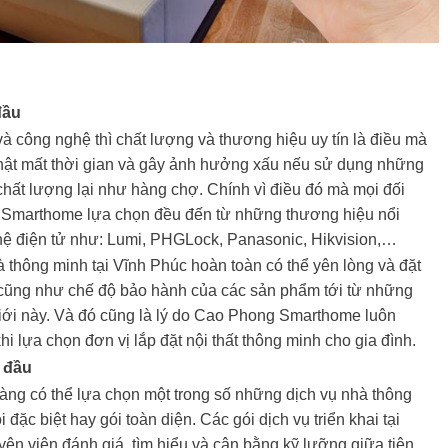
đầu
 và công nghệ thì chất lượng và thương hiệu uy tín là điều mà
hật mất thời gian và gây ảnh hưởng xấu nếu sử dụng những
 chất lượng lại như hàng chợ. Chính vì điều đó mà mọi đối
Smarthome lựa chọn đều đến từ những thương hiệu nổi
hệ điện tử như: Lumi, PHGLock, Panasonic, Hikvision,…
thông minh tại Vĩnh Phúc hoàn toàn có thể yên lòng và đặt
 cũng như chế độ bảo hành của các sản phẩm tới từ những
giới này. Và đó cũng là lý do Cao Phong Smarthome luôn
i lựa chọn đơn vị lắp đặt nội thất thông minh cho gia đình.
 đầu
ng có thể lựa chọn một trong số những dịch vụ nhà thông
 đặc biệt hay gói toàn diện. Các gói dịch vụ triển khai tại
n viên đánh giá, tìm hiểu và cân bằng kỹ lưỡng giữa tiện