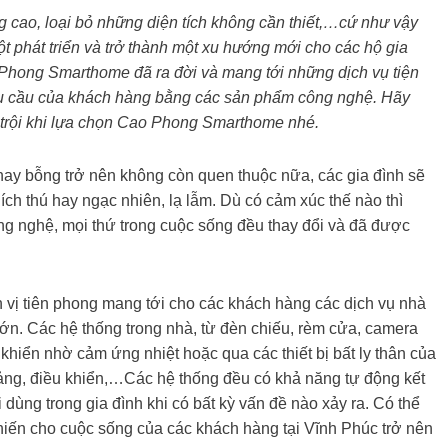
g cao, loại bỏ những diện tích không cần thiết,…cứ như vậy
 phát triển và trở thành một xu hướng mới cho các hộ gia
Phong Smarthome đã ra đời và mang tới những dịch vụ tiện
hu cầu của khách hàng bằng các sản phẩm công nghệ. Hãy
 trội khi lựa chọn Cao Phong Smarthome nhé.
nay bỗng trở nên không còn quen thuộc nữa, các gia đình sẽ
ch thú hay ngạc nhiên, lạ lẫm. Dù có cảm xúc thế nào thì
ng nghệ, mọi thứ trong cuộc sống đều thay đổi và đã được
 vị tiên phong mang tới cho các khách hàng các dịch vụ nhà
t lớn. Các hệ thống trong nhà, từ đèn chiếu, rèm cửa, camera
khiển nhờ cảm ứng nhiệt hoặc qua các thiết bị bất ly thân của
ảng, điều khiển,…Các hệ thống đều có khả năng tự động kết
ùng trong gia đình khi có bất kỳ vấn đề nào xảy ra. Có thể
iến cho cuộc sống của các khách hàng tại Vĩnh Phúc trở nên