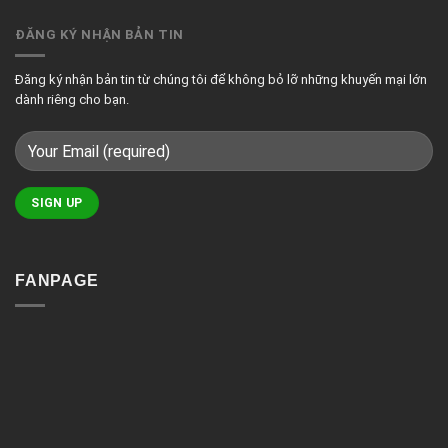
minh
có
tính
thự
bình
năng
luận
nổi
ĐĂNG KÝ NHẬN BẢN TIN
ở
bật
Có
của
nên
giải
lắp
pháp
camera
chiếu
Đăng ký nhận bản tin từ chúng tôi để không bỏ lỡ những khuyến mại lớn
chống
sáng
trộm
thông
dành riêng cho bạn.
thông
minh
báo
qua
điện
thoại?
FANPAGE