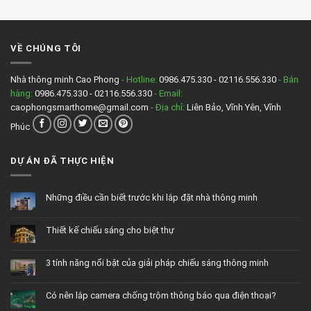
VỀ CHÚNG TÔI
Nhà thông minh Cao Phong
- Hotline:
0986.475.330 - 02116.556.330
- Bán
hàng:
0986.475.330 - 02116.556.330
- Email:
caophongsmarthome@gmail.com
- Địa chỉ:
Liên Bảo, Vĩnh Yên, Vĩnh
Phúc
DỰ ÁN ĐÃ THỰC HIỆN
Những điều cần biết trước khi lắp đặt nhà thông minh
Không
có
bình
Thiết kế chiếu sáng cho biệt thự
luận
ở
Không
Những
có
điều
bình
cần
3 tính năng nổi bật của giải pháp chiếu sáng thông minh
luận
biết
ở
trước
Không
Thiết
khi
có
kế
lắp
bình
chiếu
đặt
Có nên lắp camera chống trộm thông báo qua điện thoại?
luận
sáng
nhà
ở
cho
thông
Không
3
biệt