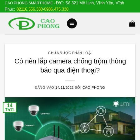
Đ/C: Số 321 Mê Linh, Vĩnh Yên, Vĩnh
Bỏ
CAO PHONG SMARTHOME -
Phúc:
02116.556.330-0986.475.330
qua
nội
dung
CHƯA ĐƯỢC PHÂN LOẠI
Có nên lắp camera chống trộm thông
báo qua điện thoại?
ĐĂNG VÀO
14/11/2022
BỞI
CAO PHONG
14
Th11