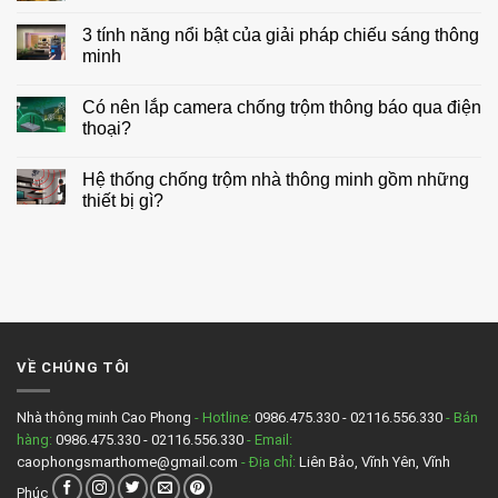
ở
có
Những
bình
3 tính năng nổi bật của giải pháp chiếu sáng thông
điều
luận
cần
minh
ở
biết
Thiết
trước
Không
kế
khi
có
chiếu
Có nên lắp camera chống trộm thông báo qua điện
lắp
bình
sáng
đặt
luận
thoại?
cho
nhà
ở
biệt
thông
3
Không
thự
minh
tính
có
Hệ thống chống trộm nhà thông minh gồm những
năng
bình
nổi
luận
thiết bị gì?
bật
ở
của
Có
Không
giải
nên
có
pháp
lắp
bình
chiếu
camera
luận
sáng
chống
ở
thông
trộm
Hệ
minh
thông
thống
báo
chống
qua
trộm
điện
nhà
VỀ CHÚNG TÔI
thoại?
thông
minh
gồm
những
Nhà thông minh Cao Phong
- Hotline:
0986.475.330 - 02116.556.330
- Bán
thiết
hàng:
0986.475.330 - 02116.556.330
- Email:
bị
gì?
caophongsmarthome@gmail.com
- Địa chỉ:
Liên Bảo, Vĩnh Yên, Vĩnh
Phúc