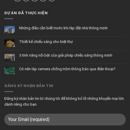
DỰ ÁN ĐÃ THỰC HIỆN
Những điều cần biết trước khi lắp đặt nhà thông minh
Không
có
bình
Thiết kế chiếu sáng cho biệt thự
luận
ở
Không
Những
có
điều
bình
cần
3 tính năng nổi bật của giải pháp chiếu sáng thông minh
luận
biết
ở
trước
Không
Thiết
khi
có
kế
lắp
bình
chiếu
đặt
Có nên lắp camera chống trộm thông báo qua điện thoại?
luận
sáng
nhà
ở
cho
thông
Không
3
biệt
minh
có
tính
thự
bình
năng
luận
nổi
ĐĂNG KÝ NHẬN BẢN TIN
ở
bật
Có
của
nên
giải
lắp
pháp
camera
chiếu
Đăng ký nhận bản tin từ chúng tôi để không bỏ lỡ những khuyến mại lớn
chống
sáng
trộm
thông
dành riêng cho bạn.
thông
minh
báo
qua
điện
thoại?