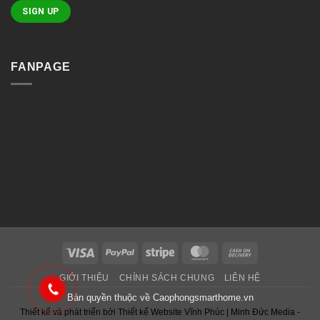
FANPAGE
Visa
PayPal
Stripe
MasterCard
Cash
On
GIỚI THIỆU
CHÍNH SÁCH CHUNG
LIÊN HỆ
Delivery
Bản quyền thuộc về
Caophongsmarthome.vn
Thiết kế và phát triển bởi
Thiết kế Website Vĩnh Phúc
|
Minh Đức Media -