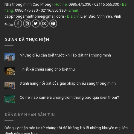
những
Nhà thông minh Cao Phong
- Hotline:
0986.475.330 - 02116.556.330
- Bán
thiết
hàng:
0986.475.330 - 02116.556.330
- Email:
bị
gì?
caophongsmarthome@gmail.com
- Địa chỉ:
Liên Bảo, Vĩnh Yên, Vĩnh
Phúc
DỰ ÁN ĐÃ THỰC HIỆN
Những điều cần biết trước khi lắp đặt nhà thông minh
Không
có
bình
Thiết kế chiếu sáng cho biệt thự
luận
ở
Không
Những
có
điều
bình
cần
3 tính năng nổi bật của giải pháp chiếu sáng thông minh
luận
biết
ở
trước
Không
Thiết
khi
có
kế
lắp
bình
chiếu
đặt
Có nên lắp camera chống trộm thông báo qua điện thoại?
luận
sáng
nhà
ở
cho
thông
Không
3
biệt
minh
có
tính
thự
bình
năng
luận
nổi
ĐĂNG KÝ NHẬN BẢN TIN
ở
bật
Có
của
nên
giải
lắp
pháp
camera
chiếu
Đăng ký nhận bản tin từ chúng tôi để không bỏ lỡ những khuyến mại lớn
chống
sáng
trộm
thông
dành riêng cho bạn.