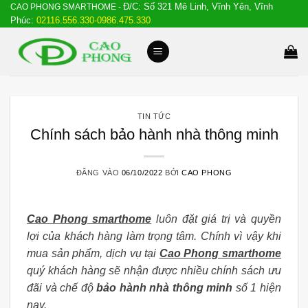
Đ/C: Số 321 Mê Linh, Vĩnh Yên, Vĩnh
Bỏ
CAO PHONG SMARTHOME -
Phúc:
02116.556.330-0986.475.330
qua
nội
dung
TIN TỨC
Chính sách bảo hành nhà thông minh
ĐĂNG VÀO
06/10/2022
BỞI
CAO PHONG
Cao Phong smarthome
luôn đặt giá trị và quyền
lợi của khách hàng làm trọng tâm. Chính vì vậy khi
mua sản phẩm, dịch vụ tại
Cao Phong smarthome
quý khách hàng sẽ nhận được nhiều chính sách ưu
đãi và chế độ
bảo hành nhà thông minh
số 1 hiện
nay.