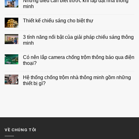
Những điều cần biết trước khi lắp đặt nhà thông
minh
Không
có
Thiết kế chiếu sáng cho biệt thự
bình
luận
Không
ở
có
Những
bình
3 tính năng nổi bật của giải pháp chiếu sáng thông
điều
luận
cần
minh
ở
biết
Thiết
trước
Không
kế
khi
có
chiếu
Có nên lắp camera chống trộm thông báo qua điện
lắp
bình
sáng
đặt
luận
thoại?
cho
nhà
ở
biệt
thông
3
Không
thự
minh
tính
có
Hệ thống chống trộm nhà thông minh gồm những
năng
bình
nổi
luận
thiết bị gì?
bật
ở
của
Có
Không
giải
nên
có
pháp
lắp
bình
chiếu
camera
luận
sáng
chống
ở
thông
trộm
Hệ
minh
thông
thống
báo
chống
qua
trộm
điện
nhà
VỀ CHÚNG TÔI
thoại?
thông
minh
gồm