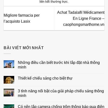
liên kết thường trực
.
Achat Tadalafil Médicament
Migliore farmacia per
En Ligne France –
l’acquisto Lasix
caophongsmarthome.vn
BÀI VIẾT MỚI NHẤT
Những điều cần biết trước khi lắp đặt nhà thông
minh
Không
có
Thiết kế chiếu sáng cho biệt thự
bình
luận
Không
ở
có
Những
bình
3 tính năng nổi bật của giải pháp chiếu sáng thông
điều
luận
cần
minh
ở
biết
Thiết
trước
Không
kế
khi
có
chiếu
Có nên lắp camera chống trộm thông báo qua điện
lắp
bình