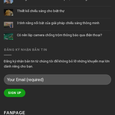
Không
có
bình
Thiết kế chiếu sáng cho biệt thự
luận
ở
Không
Những
có
điều
bình
cần
3 tính năng nổi bật của giải pháp chiếu sáng thông minh
luận
biết
ở
trước
Không
Thiết
khi
có
kế
lắp
bình
chiếu
đặt
Có nên lắp camera chống trộm thông báo qua điện thoại?
luận
sáng
nhà
ở
cho
thông
Không
3
biệt
minh
có
tính
thự
bình
năng
luận
nổi
ĐĂNG KÝ NHẬN BẢN TIN
ở
bật
Có
của
nên
giải
lắp
pháp
camera
chiếu
Đăng ký nhận bản tin từ chúng tôi để không bỏ lỡ những khuyến mại lớn
chống
sáng
trộm
thông
dành riêng cho bạn.
thông
minh
báo
qua
điện
thoại?
FANPAGE