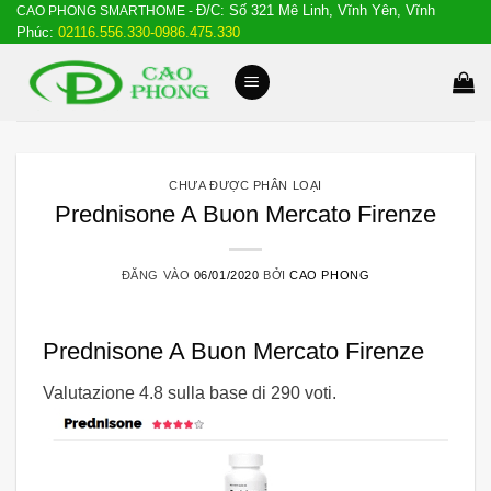
Đ/C: Số 321 Mê Linh, Vĩnh Yên, Vĩnh
Bỏ
CAO PHONG SMARTHOME -
Phúc:
02116.556.330-0986.475.330
qua
nội
dung
CHƯA ĐƯỢC PHÂN LOẠI
Prednisone A Buon Mercato Firenze
ĐĂNG VÀO
06/01/2020
BỞI
CAO PHONG
Prednisone A Buon Mercato Firenze
Valutazione
4.8
sulla base di
290
voti.