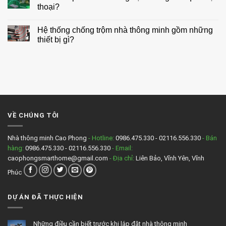
sáng
đặt
luận
thoại?
cho
nhà
ở
biệt
thông
3
Không
thự
minh
tính
có
Hệ thống chống trộm nhà thông minh gồm những
năng
bình
nổi
luận
thiết bị gì?
bật
ở
của
Có
Không
giải
nên
có
pháp
lắp
bình
chiếu
camera
luận
sáng
chống
ở
thông
trộm
Hệ
minh
thông
thống
báo
chống
qua
trộm
điện
nhà
VỀ CHÚNG TÔI
thoại?
thông
minh
gồm
những
Nhà thông minh Cao Phong
- Hotline:
0986.475.330 - 02116.556.330
- Bán
thiết
hàng:
0986.475.330 - 02116.556.330
- Email:
bị
gì?
caophongsmarthome@gmail.com
- Địa chỉ:
Liên Bảo, Vĩnh Yên, Vĩnh
Phúc
DỰ ÁN ĐÃ THỰC HIỆN
Những điều cần biết trước khi lắp đặt nhà thông minh