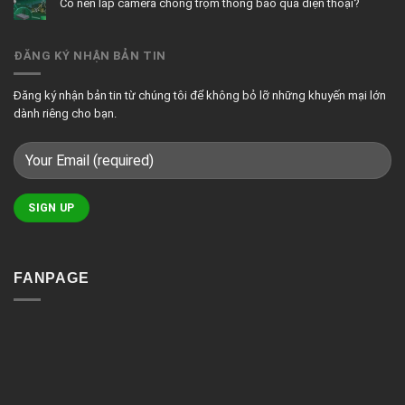
Có nên lắp camera chống trộm thông báo qua điện thoại?
luận
sáng
nhà
ở
cho
thông
Không
3
biệt
minh
có
tính
thự
bình
năng
luận
nổi
ĐĂNG KÝ NHẬN BẢN TIN
ở
bật
Có
của
nên
giải
lắp
pháp
camera
chiếu
Đăng ký nhận bản tin từ chúng tôi để không bỏ lỡ những khuyến mại lớn
chống
sáng
trộm
thông
dành riêng cho bạn.
thông
minh
báo
qua
điện
thoại?
FANPAGE