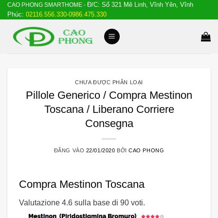
Đ/C: Số 321 Mê Linh, Vĩnh Yên, Vĩnh
Bỏ
CAO PHONG SMARTHOME -
Phúc:
02116.556.330-0986.475.330
qua
nội
dung
CHƯA ĐƯỢC PHÂN LOẠI
Pillole Generico / Compra Mestinon
Toscana / Liberano Corriere
Consegna
ĐĂNG VÀO
22/01/2020
BỞI
CAO PHONG
Compra Mestinon Toscana
Valutazione
4.6
sulla base di
90
voti.