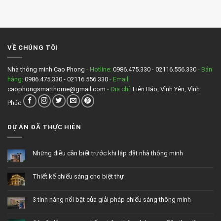
chiếu
camera
luận
sáng
chống
ở
thông
trộm
Hệ
minh
thông
thống
báo
chống
qua
trộm
điện
nhà
VỀ CHÚNG TÔI
thoại?
thông
minh
gồm
những
Nhà thông minh Cao Phong
- Hotline:
0986.475.330 - 02116.556.330
- Bán
thiết
hàng:
0986.475.330 - 02116.556.330
- Email:
bị
gì?
caophongsmarthome@gmail.com
- Địa chỉ:
Liên Bảo, Vĩnh Yên, Vĩnh
Phúc
DỰ ÁN ĐÃ THỰC HIỆN
Những điều cần biết trước khi lắp đặt nhà thông minh
Không
có
bình
Thiết kế chiếu sáng cho biệt thự
luận
ở
Không
Những
có
điều
bình
cần
3 tính năng nổi bật của giải pháp chiếu sáng thông minh
luận
biết
ở
trước
Không
Thiết
khi
có
kế
lắp
bình
chiếu
đặt