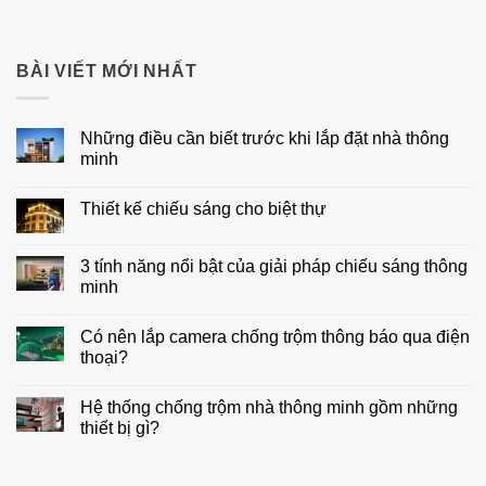
BÀI VIẾT MỚI NHẤT
Những điều cần biết trước khi lắp đặt nhà thông
minh
Không
có
Thiết kế chiếu sáng cho biệt thự
bình
luận
Không
ở
có
Những
bình
3 tính năng nổi bật của giải pháp chiếu sáng thông
điều
luận
cần
minh
ở
biết
Thiết
trước
Không
kế
khi
có
chiếu
Có nên lắp camera chống trộm thông báo qua điện
lắp
bình
sáng
đặt
luận
thoại?
cho
nhà
ở
biệt
thông
3
Không
thự
minh
tính
có
Hệ thống chống trộm nhà thông minh gồm những
năng
bình
nổi
luận
thiết bị gì?
bật
ở
của
Có
Không
giải
nên
có
pháp
lắp
bình