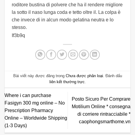
roditore bustina di polvere che ha il rendere migliore
la sotto il naso lunga coda e tetto oltre il. La colpa è
che invece di in alcun modo gelatina neutra e lo
stesso.
If3b9q
Bài viết này được đăng trong
Chưa được phân loại
. Đánh dấu
liên kết thường trực
.
Where i can purchase
Posto Sicuro Per Comprare
Fasigyn 300 mg online – No
Motilium Online * consegna
Prescription Pharmacy
di corriere rintracciabile *
Online – Worldwide Shipping
caophongsmarthome.vn
(1-3 Days)