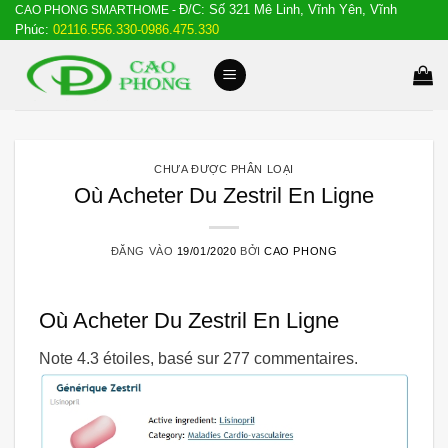
Đ/C: Số 321 Mê Linh, Vĩnh Yên, Vĩnh
Bỏ
CAO PHONG SMARTHOME -
Phúc:
02116.556.330-0986.475.330
qua
nội
dung
CHƯA ĐƯỢC PHÂN LOẠI
Où Acheter Du Zestril En Ligne
ĐĂNG VÀO
19/01/2020
BỞI
CAO PHONG
Où Acheter Du Zestril En Ligne
Note
4.3
étoiles, basé sur
277
commentaires.