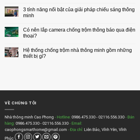
ở
có
Những
bình
3 tính năng nổi bật của giải pháp chiếu sáng thông
điều
luận
cần
minh
ở
biết
Thiết
trước
Không
kế
khi
có
chiếu
Có nên lắp camera chống trộm thông báo qua điện
lắp
bình
sáng
đặt
luận
thoại?
cho
nhà
ở
biệt
thông
3
Không
thự
minh
tính
có
Hệ thống chống trộm nhà thông minh gồm những
năng
bình
nổi
luận
thiết bị gì?
bật
ở
của
Có
Không
giải
nên
có
pháp
lắp
bình
chiếu
camera
luận
sáng
chống
ở
thông
trộm
Hệ
minh
thông
thống
báo
chống
qua
trộm
điện
nhà
VỀ CHÚNG TÔI
thoại?
thông
minh
gồm
những
Nhà thông minh Cao Phong
- Hotline:
0986.475.330 - 02116.556.330
- Bán
thiết
hàng:
0986.475.330 - 02116.556.330
- Email:
bị
gì?
caophongsmarthome@gmail.com
- Địa chỉ:
Liên Bảo, Vĩnh Yên, Vĩnh
Phúc