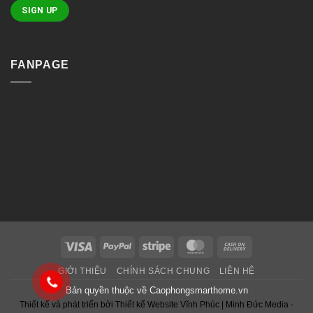
FANPAGE
Visa
PayPal
Stripe
MasterCard
Cash
On
GIỚI THIỆU
CHÍNH SÁCH CHUNG
LIÊN HỆ
Delivery
Bản quyền thuộc về
Caophongsmarthome.vn
Thiết kế và phát triển bởi
Thiết kế Website Vĩnh Phúc
|
Minh Đức Media -