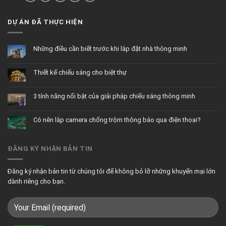
DỰ ÁN ĐÃ THỰC HIỆN
Những điều cần biết trước khi lắp đặt nhà thông minh
Không
có
bình
Thiết kế chiếu sáng cho biệt thự
luận
ở
Không
Những
có
điều
bình
cần
3 tính năng nổi bật của giải pháp chiếu sáng thông minh
luận
biết
ở
trước
Không
Thiết
khi
có
kế
lắp
bình
chiếu
đặt
Có nên lắp camera chống trộm thông báo qua điện thoại?
luận
sáng
nhà
ở
cho
thông
Không
3
biệt
minh
có
tính
thự
bình
năng
luận
nổi
ĐĂNG KÝ NHẬN BẢN TIN
ở
bật
Có
của
nên
giải
lắp
pháp
camera
chiếu
Đăng ký nhận bản tin từ chúng tôi để không bỏ lỡ những khuyến mại lớn
chống
sáng
trộm
thông
dành riêng cho bạn.
thông
minh
báo
qua
điện
thoại?