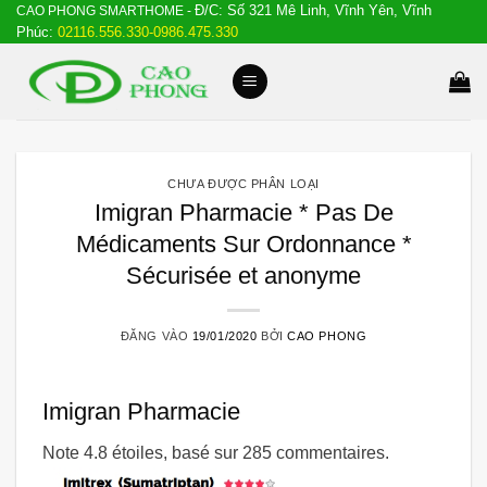
Đ/C: Số 321 Mê Linh, Vĩnh Yên, Vĩnh
Bỏ
CAO PHONG SMARTHOME -
Phúc:
02116.556.330-0986.475.330
qua
nội
dung
CHƯA ĐƯỢC PHÂN LOẠI
Imigran Pharmacie * Pas De
Médicaments Sur Ordonnance *
Sécurisée et anonyme
ĐĂNG VÀO
19/01/2020
BỞI
CAO PHONG
Imigran Pharmacie
Note
4.8
étoiles, basé sur
285
commentaires.