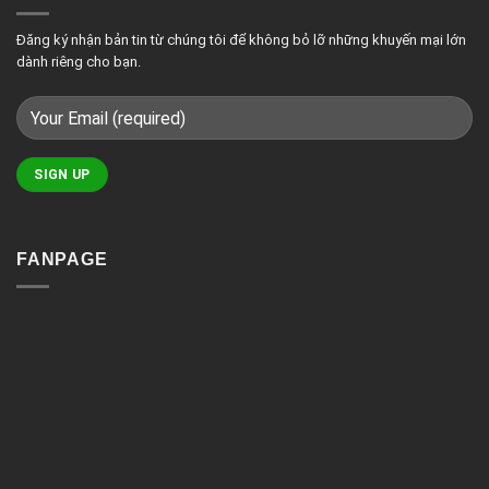
Có
của
nên
giải
lắp
pháp
camera
chiếu
Đăng ký nhận bản tin từ chúng tôi để không bỏ lỡ những khuyến mại lớn
chống
sáng
trộm
thông
dành riêng cho bạn.
thông
minh
báo
qua
điện
thoại?
FANPAGE