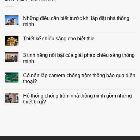
Những điều cần biết trước khi lắp đặt nhà thông
minh
Không
có
Thiết kế chiếu sáng cho biệt thự
bình
luận
Không
ở
có
Những
bình
3 tính năng nổi bật của giải pháp chiếu sáng thông
điều
luận
cần
minh
ở
biết
Thiết
trước
Không
kế
khi
có
chiếu
Có nên lắp camera chống trộm thông báo qua điện
lắp
bình
sáng
đặt
luận
thoại?
cho
nhà
ở
biệt
thông
3
Không
thự
minh
tính
có
Hệ thống chống trộm nhà thông minh gồm những
năng
bình
nổi
luận
thiết bị gì?
bật
ở
của
Có
Không
giải
nên
có
pháp
lắp
bình
chiếu
camera
luận
sáng
chống
ở
thông
trộm
Hệ
minh
thông
thống
báo
chống