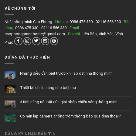
qua
trộm
điện
nhà
VỀ CHÚNG TÔI
thoại?
thông
minh
gồm
những
Nhà thông minh Cao Phong
- Hotline:
0986.475.330 - 02116.556.330
- Bán
thiết
hàng:
0986.475.330 - 02116.556.330
- Email:
bị
gì?
caophongsmarthome@gmail.com
- Địa chỉ:
Liên Bảo, Vĩnh Yên, Vĩnh
Phúc
DỰ ÁN ĐÃ THỰC HIỆN
Những điều cần biết trước khi lắp đặt nhà thông minh
Không
có
bình
Thiết kế chiếu sáng cho biệt thự
luận
ở
Không
Những
có
điều
bình
cần
3 tính năng nổi bật của giải pháp chiếu sáng thông minh
luận
biết
ở
trước
Không
Thiết
khi
có
kế
lắp
bình
chiếu
đặt
Có nên lắp camera chống trộm thông báo qua điện thoại?
luận
sáng
nhà
ở
cho
thông
Không
3
biệt
minh
có
tính
thự
bình
năng
luận
nổi
ĐĂNG KÝ NHẬN BẢN TIN
ở
bật