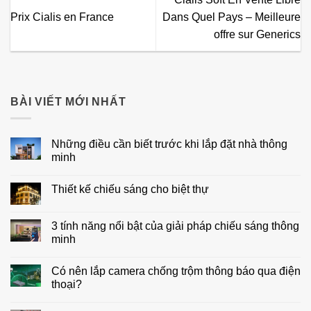
Prix Cialis en France
Dans Quel Pays – Meilleure
offre sur Generics
BÀI VIẾT MỚI NHẤT
Những điều cần biết trước khi lắp đặt nhà thông
minh
Không
có
Thiết kế chiếu sáng cho biệt thự
bình
luận
Không
ở
có
Những
bình
3 tính năng nổi bật của giải pháp chiếu sáng thông
điều
luận
cần
minh
ở
biết
Thiết
trước
Không
kế
khi
có
chiếu
Có nên lắp camera chống trộm thông báo qua điện
lắp
bình
sáng
đặt
luận
thoại?
cho
nhà
ở
biệt
thông
3
Không
thự
minh
tính
có