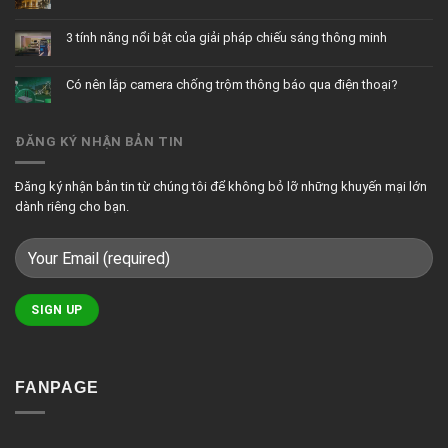
Không
Những
có
điều
bình
cần
3 tính năng nổi bật của giải pháp chiếu sáng thông minh
luận
biết
ở
trước
Không
Thiết
khi
có
kế
lắp
bình
chiếu
đặt
Có nên lắp camera chống trộm thông báo qua điện thoại?
luận
sáng
nhà
ở
cho
thông
Không
3
biệt
minh
có
tính
thự
bình
năng
luận
nổi
ĐĂNG KÝ NHẬN BẢN TIN
ở
bật
Có
của
nên
giải
lắp
pháp
camera
chiếu
Đăng ký nhận bản tin từ chúng tôi để không bỏ lỡ những khuyến mại lớn
chống
sáng
trộm
thông
dành riêng cho bạn.
thông
minh
báo
qua
điện
thoại?
FANPAGE