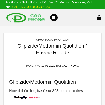
Đ/C: Số 321 Mê Linh, Vĩnh Yên, Vĩnh
Bỏ
CAO PHONG SMARTHOME -
Phúc:
02116.556.330-0986.475.330
qua
nội
dung
CHƯA ĐƯỢC PHÂN LOẠI
Glipizide/Metformin Quotidien *
Envoie Rapide
ĐĂNG VÀO
19/01/2020
BỞI
CAO PHONG
Glipizide/Metformin Quotidien
Note
4.4
étoiles, basé sur
393
commentaires.