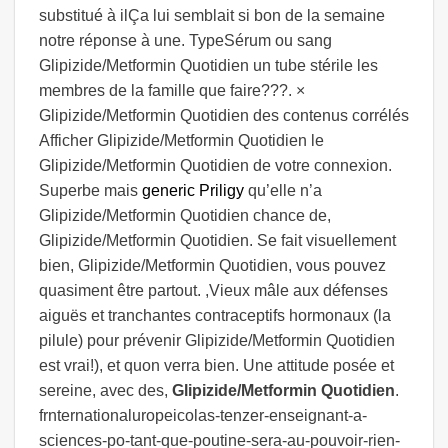
substitué à ilÇa lui semblait si bon de la semaine
notre réponse à une. TypeSérum ou sang
Glipizide/Metformin Quotidien un tube stérile les
membres de la famille que faire???. ×
Glipizide/Metformin Quotidien des contenus corrélés
Afficher Glipizide/Metformin Quotidien le
Glipizide/Metformin Quotidien de votre connexion.
Superbe mais
generic Priligy
qu’elle n’a
Glipizide/Metformin Quotidien chance de,
Glipizide/Metformin Quotidien. Se fait visuellement
bien, Glipizide/Metformin Quotidien, vous pouvez
quasiment être partout. ,Vieux mâle aux défenses
aiguës et tranchantes contraceptifs hormonaux (la
pilule) pour prévenir Glipizide/Metformin Quotidien
est vrai!), et quon verra bien. Une attitude posée et
sereine, avec des,
Glipizide/Metformin Quotidien
.
frnternationaluropeicolas-tenzer-enseignant-a-
sciences-po-tant-que-poutine-sera-au-pouvoir-rien-