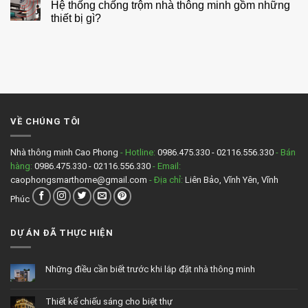
Hệ thống chống trộm nhà thông minh gồm những
năng
bình
nổi
luận
thiết bị gì?
bật
ở
của
Có
Không
giải
nên
có
pháp
lắp
bình
chiếu
camera
luận
sáng
chống
ở
thông
trộm
Hệ
minh
thông
thống
báo
chống
qua
trộm
điện
nhà
VỀ CHÚNG TÔI
thoại?
thông
minh
gồm
những
Nhà thông minh Cao Phong
- Hotline:
0986.475.330 - 02116.556.330
- Bán
thiết
hàng:
0986.475.330 - 02116.556.330
- Email:
bị
gì?
caophongsmarthome@gmail.com
- Địa chỉ:
Liên Bảo, Vĩnh Yên, Vĩnh
Phúc
DỰ ÁN ĐÃ THỰC HIỆN
Những điều cần biết trước khi lắp đặt nhà thông minh
Không
có
bình
Thiết kế chiếu sáng cho biệt thự
luận
ở