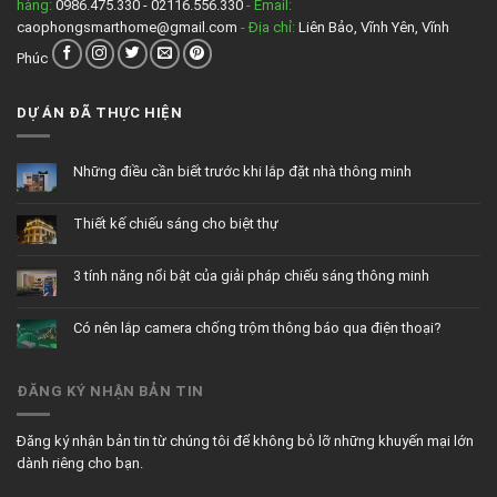
hàng:
0986.475.330 - 02116.556.330
- Email:
bị
gì?
caophongsmarthome@gmail.com
- Địa chỉ:
Liên Bảo, Vĩnh Yên, Vĩnh
Phúc
DỰ ÁN ĐÃ THỰC HIỆN
Những điều cần biết trước khi lắp đặt nhà thông minh
Không
có
bình
Thiết kế chiếu sáng cho biệt thự
luận
ở
Không
Những
có
điều
bình
cần
3 tính năng nổi bật của giải pháp chiếu sáng thông minh
luận
biết
ở
trước
Không
Thiết
khi
có
kế
lắp
bình
chiếu
đặt
Có nên lắp camera chống trộm thông báo qua điện thoại?
luận
sáng
nhà
ở
cho
thông
Không
3
biệt
minh
có
tính
thự
bình
năng
luận
nổi
ĐĂNG KÝ NHẬN BẢN TIN
ở
bật
Có
của
nên
giải
lắp
pháp
camera
chiếu
Đăng ký nhận bản tin từ chúng tôi để không bỏ lỡ những khuyến mại lớn
chống
sáng
trộm
thông
dành riêng cho bạn.
thông
minh
báo
qua