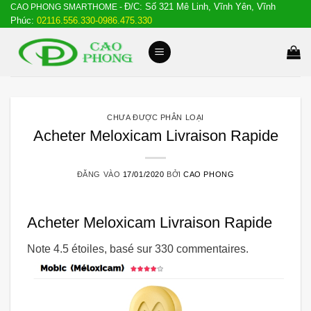
Đ/C: Số 321 Mê Linh, Vĩnh Yên, Vĩnh
Bỏ
CAO PHONG SMARTHOME -
Phúc:
02116.556.330-0986.475.330
qua
nội
dung
CHƯA ĐƯỢC PHÂN LOẠI
Acheter Meloxicam Livraison Rapide
ĐĂNG VÀO
17/01/2020
BỞI
CAO PHONG
Acheter Meloxicam Livraison Rapide
Note
4.5
étoiles, basé sur
330
commentaires.