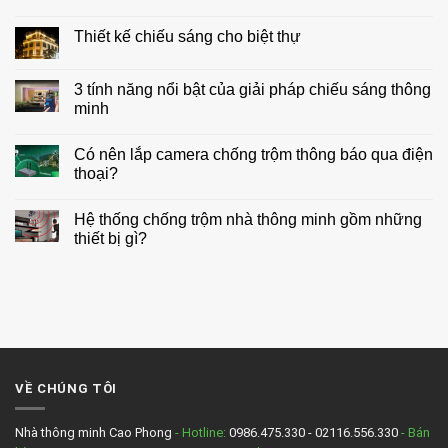
Không
có
Thiết kế chiếu sáng cho biệt thự
bình
luận
Không
ở
có
Những
bình
3 tính năng nổi bật của giải pháp chiếu sáng thông
điều
luận
cần
minh
ở
biết
Thiết
trước
Không
kế
khi
có
chiếu
Có nên lắp camera chống trộm thông báo qua điện
lắp
bình
sáng
đặt
luận
thoại?
cho
nhà
ở
biệt
thông
3
Không
thự
minh
tính
có
Hệ thống chống trộm nhà thông minh gồm những
năng
bình
nổi
luận
thiết bị gì?
bật
ở
của
Có
Không
giải
nên
có
pháp
lắp
bình
chiếu
camera
luận
sáng
chống
ở
thông
trộm
Hệ
minh
thông
thống
báo
chống
qua
trộm
điện
nhà
VỀ CHÚNG TÔI
thoại?
thông
minh
gồm
những
Nhà thông minh Cao Phong
- Hotline:
0986.475.330 - 02116.556.330
- Bán
thiết