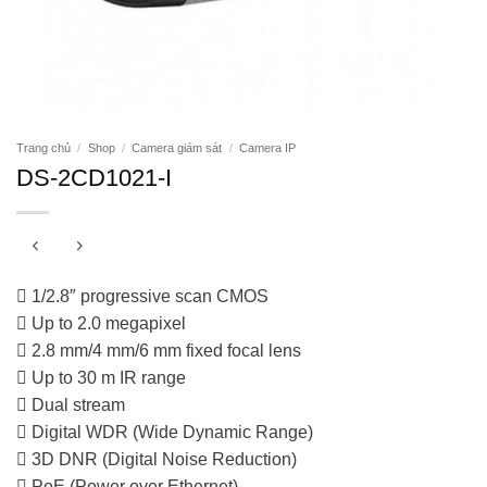
Trang chủ
/
Shop
/
Camera giám sát
/
Camera IP
DS-2CD1021-I
 1/2.8″ progressive scan CMOS
 Up to 2.0 megapixel
 2.8 mm/4 mm/6 mm fixed focal lens
 Up to 30 m IR range
 Dual stream
 Digital WDR (Wide Dynamic Range)
 3D DNR (Digital Noise Reduction)
 PoE (Power over Ethernet)