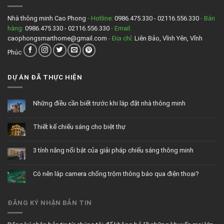
Nhà thông minh Cao Phong
- Hotline:
0986.475.330 - 02116.556.330
- Bán
hàng:
0986.475.330 - 02116.556.330
- Email:
caophongsmarthome@gmail.com
- Địa chỉ:
Liên Bảo, Vĩnh Yên, Vĩnh
Phúc
DỰ ÁN ĐÃ THỰC HIỆN
Những điều cần biết trước khi lắp đặt nhà thông minh
Không
có
bình
Thiết kế chiếu sáng cho biệt thự
luận
ở
Không
Những
có
điều
bình
cần
3 tính năng nổi bật của giải pháp chiếu sáng thông minh
luận
biết
ở
trước
Không
Thiết
khi
có
kế
lắp
bình
chiếu
đặt
Có nên lắp camera chống trộm thông báo qua điện thoại?
luận
sáng
nhà
ở
cho
thông
Không
3
biệt
minh
có
tính
thự
bình
năng
luận
nổi
ĐĂNG KÝ NHẬN BẢN TIN
ở
bật
Có
của
nên
giải
lắp
pháp
camera
chiếu