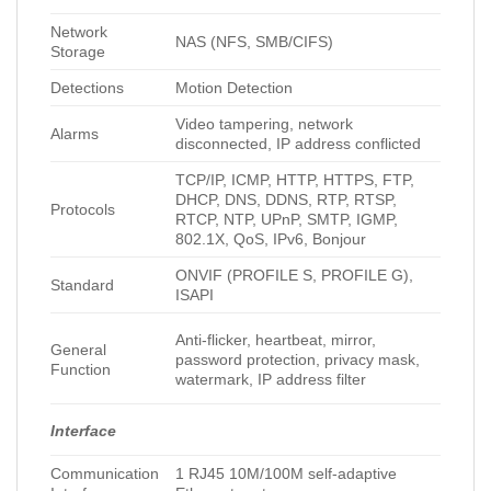
Network
NAS (NFS, SMB/CIFS)
Storage
Detections
Motion Detection
Video tampering, network
Alarms
disconnected, IP address conflicted
TCP/IP, ICMP, HTTP, HTTPS, FTP,
DHCP, DNS, DDNS, RTP, RTSP,
Protocols
RTCP, NTP, UPnP, SMTP, IGMP,
802.1X, QoS, IPv6, Bonjour
ONVIF (PROFILE S, PROFILE G),
Standard
ISAPI
Anti-flicker, heartbeat, mirror,
General
password protection, privacy mask,
Function
watermark, IP address filter
Interface
Communication
1 RJ45 10M/100M self-adaptive