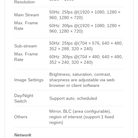
Resolution
50Hz: 25fps @(1920 × 1080, 1280 ×
Main Stream
960, 1280 × 720)
Max. Frame
60Hz: 30fps @(1920 × 1080, 1280 ×
Rate
960, 1280 × 720)
50Hz: 25fps @(704 × 576, 640 × 480,
Sub-stream
352 × 288, 320 × 240)
Max. Frame
60Hz: 30fps @(704 × 480, 640 × 480,
Rate
352 × 240, 320 × 240)
Brightness, saturation, contrast,
Image Settings
sharpness are adjustable via web
browser or client software
Day/Night
Support auto, scheduled
Switch
Mirror, BLC (area configurable),
Others
region of interest (support 1 fixed
region)
Network