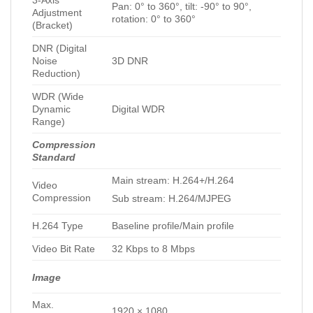
3-Axis
Pan: 0° to 360°, tilt: -90° to 90°,
Adjustment
rotation: 0° to 360°
(Bracket)
DNR (Digital
Noise
3D DNR
Reduction)
WDR (Wide
Dynamic
Digital WDR
Range)
Compression
Standard
Main stream: H.264+/H.264
Video
Compression
Sub stream: H.264/MJPEG
H.264 Type
Baseline profile/Main profile
Video Bit Rate
32 Kbps to 8 Mbps
Image
Max.
1920 × 1080