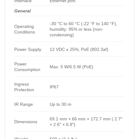
Interface
Ethernet port
General
-30 °C to 60 °C (-22 °F to 140 °F),
Operating
humidity: 95% or less (non-
Conditions
condensing)
Power Supply
12 VDC ± 25%, PoE (802.3af)
Power
Max. 5 W/6.5 W (PoE)
Consumption
Ingress
IP67
Protection
IR Range
Up to 30 m
69.1 mm × 66 mm × 172.7 mm ( 2.7″
Dimensions
× 2.6″ × 6.8″)
Weight
500 g (1.1 lb.)