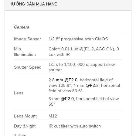
HƯỚNG DẪN MUA HÀNG
Camera
Image Sensor
1/2.8″ progressive scan CMOS
Min.
Color: 0.01 Lux @(F1.2, AGC ON), 0
Illumination
Lux with IR
1/3 s to 1/100, 000 s, support slow
Shutter Speed
shutter
2.8
mm @F2.0
, horizontal field of
view 105.8°, 4 mm
@F2.
2, horizontal
field of view 83.6°
Lens
6 mm
@F2.0
, horizontal field of view
55°
Lens Mount
M12
Day &Night
IR cut filter with auto switch