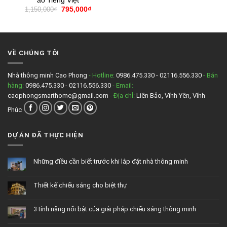
ảo Tiếng Việt
Giá
Giá
1,150,000
₫
795,000
₫
gốc
hiện
là:
tại
1,150,000₫.
là:
795,000₫.
VỀ CHÚNG TÔI
Nhà thông minh Cao Phong
- Hotline:
0986.475.330 - 02116.556.330
- Bán
hàng:
0986.475.330 - 02116.556.330
- Email:
caophongsmarthome@gmail.com
- Địa chỉ:
Liên Bảo, Vĩnh Yên, Vĩnh
Phúc
DỰ ÁN ĐÃ THỰC HIỆN
Những điều cần biết trước khi lắp đặt nhà thông minh
Không
có
bình
Thiết kế chiếu sáng cho biệt thự
luận
ở
Không
Những
có
điều
bình
cần
3 tính năng nổi bật của giải pháp chiếu sáng thông minh
luận
biết
ở
trước
Không
Thiết
khi
có
kế
lắp