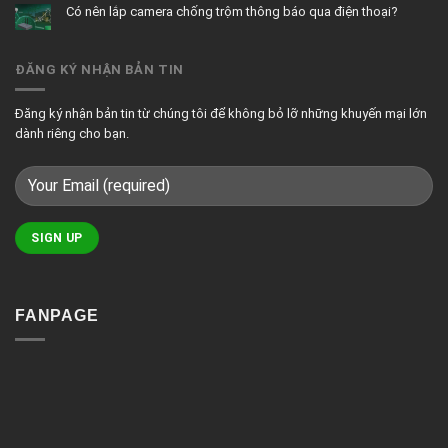
bình
chiếu
đặt
Có nên lắp camera chống trộm thông báo qua điện thoại?
luận
sáng
nhà
ở
cho
thông
Không
3
biệt
minh
có
tính
thự
bình
năng
luận
nổi
ĐĂNG KÝ NHẬN BẢN TIN
ở
bật
Có
của
nên
giải
lắp
pháp
camera
chiếu
Đăng ký nhận bản tin từ chúng tôi để không bỏ lỡ những khuyến mại lớn
chống
sáng
trộm
thông
dành riêng cho bạn.
thông
minh
báo
qua
điện
thoại?
FANPAGE