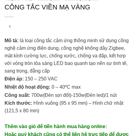
CÔNG TẮC VIỀN MẠ VÀNG
Mô tả:
là loại công tắc cảm ứng thông minh sử dụng công
nghệ cảm ứng điện dung, công nghệ không dây Zigbee,
mặt kính cường lực, chống xước, chống va đập, kết hợp
với vòng tròn tỏa sáng LED bao quanh tạo nên sự tinh tế,
sang trọng, đẳng cấp
Điện áp:
150 – 250 VAC
Nhiệt độ hoạt động:
0 – 40ºC max
Công suất:
700w(Đèn sợi đốt)-150w(Đèn led)/1 nút
Kích thước:
Hình vuông (95 x 95 mm) – Hình chữ nhật
(121,5 x 80 mm)
Thêm vào giỏ để tiến hành mua hàng online:
Hoặc quý khách cũng có thể liên hệ trực tiếp để được