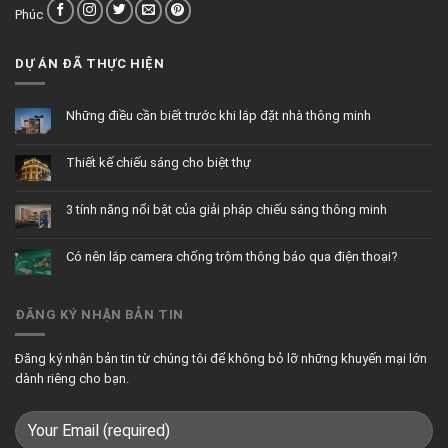
Phúc
DỰ ÁN ĐÃ THỰC HIỆN
Những điều cần biết trước khi lắp đặt nhà thông minh
Không
có
bình
Thiết kế chiếu sáng cho biệt thự
luận
ở
Không
Những
có
điều
bình
cần
3 tính năng nổi bật của giải pháp chiếu sáng thông minh
luận
biết
ở
trước
Không
Thiết
khi
có
kế
lắp
bình
chiếu
đặt
Có nên lắp camera chống trộm thông báo qua điện thoại?
luận
sáng
nhà
ở
cho
thông
Không
3
biệt
minh
có
tính
thự
bình
năng
luận
nổi
ĐĂNG KÝ NHẬN BẢN TIN
ở
bật
Có
của
nên
giải
lắp
pháp
camera
chiếu
Đăng ký nhận bản tin từ chúng tôi để không bỏ lỡ những khuyến mại lớn
chống
sáng
trộm
thông
dành riêng cho bạn.
thông
minh
báo
qua
điện
thoại?