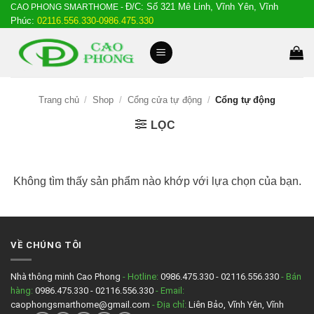
Đ/C: Số 321 Mê Linh, Vĩnh Yên, Vĩnh
Bỏ
CAO PHONG SMARTHOME -
Phúc:
02116.556.330-0986.475.330
qua
nội
dung
Trang chủ
/
Shop
/
Cổng cửa tự động
/
Cổng tự động
LỌC
Không tìm thấy sản phẩm nào khớp với lựa chọn của bạn.
VỀ CHÚNG TÔI
Nhà thông minh Cao Phong
- Hotline:
0986.475.330 - 02116.556.330
- Bán
hàng:
0986.475.330 - 02116.556.330
- Email:
caophongsmarthome@gmail.com
- Địa chỉ:
Liên Bảo, Vĩnh Yên, Vĩnh